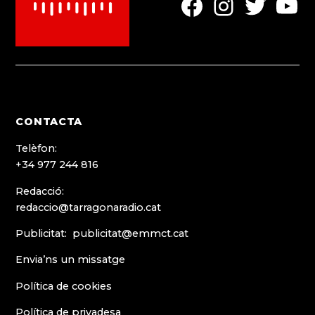
Element
Element
Element
Elemen
del
del
del
del
menú
menú
menú
menú
CONTACTA
Telèfon:
+34 977 244 816
Redacció:
redaccio@tarragonaradio.cat
Publicitat: publicitat@emmct.cat
Envia’ns un missatge
Política de cookies
Política de privadesa