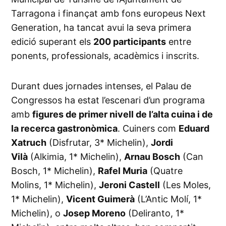
Tarragona i finançat amb fons europeus Next
Generation, ha tancat avui la seva primera
edició superant els
200 participants
entre
ponents, professionals, acadèmics i inscrits.
Durant dues jornades intenses, el Palau de
Congressos ha estat l’escenari d’un programa
amb
figures de primer nivell de l’alta cuina i de
la recerca gastronòmica
. Cuiners com
Eduard
Xatruch
(Disfrutar, 3* Michelin),
Jordi
Vilà
(Alkimia, 1* Michelin),
Arnau Bosch
(Can
Bosch, 1* Michelin),
Rafel Muria
(Quatre
Molins, 1* Michelin),
Jeroni Castell
(Les Moles,
1* Michelin),
Vicent Guimerà
(L’Antic Molí, 1*
Michelin), o
Josep Moreno
(Deliranto, 1*