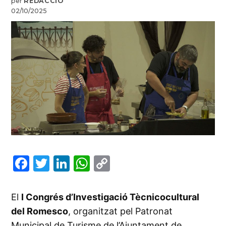
per
REDACCIÓ
02/10/2025
Facebook
Twitter
LinkedIn
WhatsApp
Copy
Link
El
I Congrés d’Investigació Tècnicocultural
del Romesco
, organitzat pel Patronat
Municipal de Turisme de l’Ajuntament de