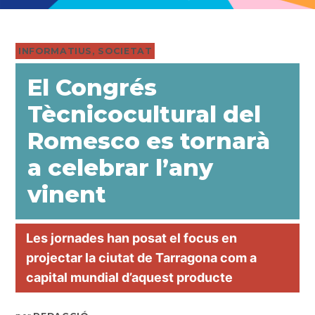
PUBLICADO
INFORMATIUS
,
SOCIETAT
EN
El Congrés
Tècnicocultural del
Romesco es tornarà
a celebrar l’any
vinent
Les jornades han posat el focus en
projectar la ciutat de Tarragona com a
capital mundial d’aquest producte