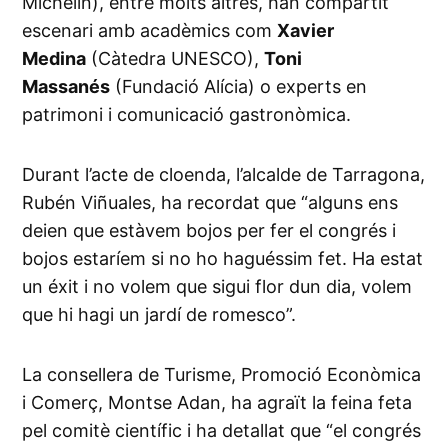
Michelin), entre molts altres, han compartit
escenari amb acadèmics com
Xavier
Medina
(Càtedra UNESCO),
Toni
Massanés
(Fundació Alícia) o experts en
patrimoni i comunicació gastronòmica.
Durant l’acte de cloenda, l’alcalde de Tarragona,
Rubén Viñuales, ha recordat que “alguns ens
deien que estàvem bojos per fer el congrés i
bojos estaríem si no ho haguéssim fet. Ha estat
un éxit i no volem que sigui flor dun dia, volem
que hi hagi un jardí de romesco”.
La consellera de Turisme, Promoció Econòmica
i Comerç, Montse Adan, ha agraït la feina feta
pel comitè científic i ha detallat que “el congrés