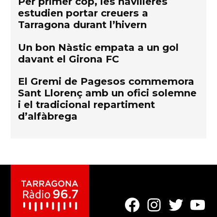
Per primer cop, les navilieres
estudien portar creuers a
Tarragona durant l’hivern
Un bon Nàstic empata a un gol
davant el Girona FC
El Gremi de Pagesos commemora
Sant Llorenç amb un ofici solemne
i el tradicional repartiment
d’alfàbrega
Element
Element
Element
Elemen
del
del
del
del