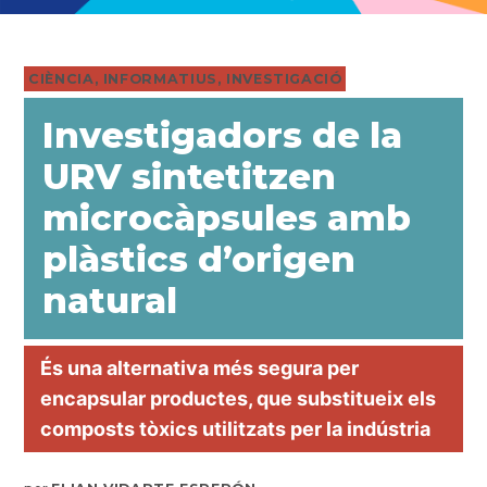
PUBLICADO
CIÈNCIA
,
INFORMATIUS
,
INVESTIGACIÓ
EN
Investigadors de la
URV sintetitzen
microcàpsules amb
plàstics d’origen
natural
És una alternativa més segura per
encapsular productes, que substitueix els
composts tòxics utilitzats per la indústria