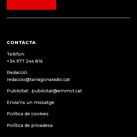
menú
menú
menú
menú
CONTACTA
Telèfon:
+34 977 244 816
Redacció:
redaccio@tarragonaradio.cat
Publicitat: publicitat@emmct.cat
Envia’ns un missatge
Política de cookies
Política de privadesa