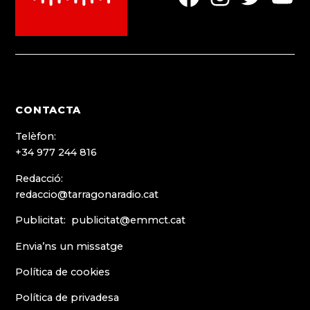
del
del
del
del
menú
menú
menú
menú
CONTACTA
Telèfon:
+34 977 244 816
Redacció:
redaccio@tarragonaradio.cat
Publicitat: publicitat@emmct.cat
Envia’ns un missatge
Política de cookies
Política de privadesa