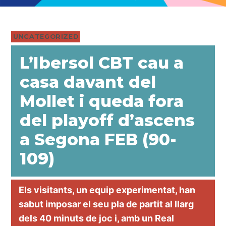
PUBLICADO
UNCATEGORIZED
EN
L’Ibersol CBT cau a
casa davant del
Mollet i queda fora
del playoff d’ascens
a Segona FEB (90-
109)
Els visitants, un equip experimentat, han
sabut imposar el seu pla de partit al llarg
dels 40 minuts de joc i, amb un Real