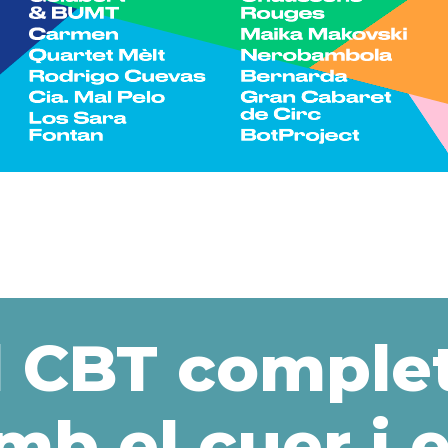
l CBT complet
mb el cuer i 