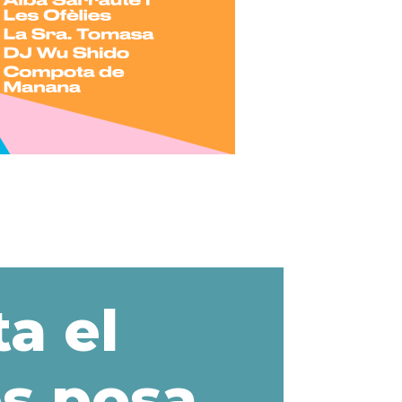
a el
es posa