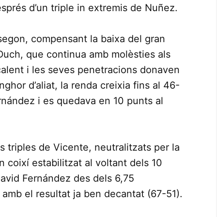
sprés d’un triple in extremis de Nuñez.
 segon, compensant la baixa del gran
i Duch, que continua amb molèsties als
a calent i les seves penetracions donaven
or d’aliat, la renda creixia fins al 46-
ernández i es quedava en 10 punts al
triples de Vicente, neutralitzats per la
n coixí estabilitzat al voltant dels 10
 David Fernández des dels 6,75
 amb el resultat ja ben decantat (67-51).