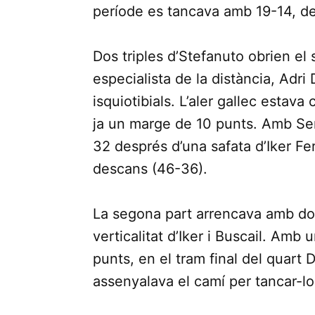
període es tancava amb 19-14, de
Dos triples d’Stefanuto obrien el
especialista de la distància, Adr
isquiotibials. L’aler gallec estav
ja un marge de 10 punts. Amb Sengh
32 després d’una safata d’Iker F
descans (46-36).
La segona part arrencava amb dos 
verticalitat d’Iker i Buscail. Amb u
punts, en el tram final del quart
assenyalava el camí per tancar-lo