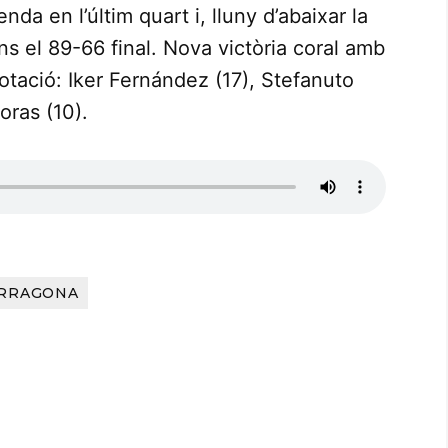
nda en l’últim quart i, lluny d’abaixar la
ns el 89-66 final. Nova victòria coral amb
otació: Iker Fernández (17), Stefanuto
Loras (10).
RRAGONA