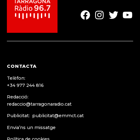
Element
Element
Element
Elemen
del
del
del
del
menú
menú
menú
menú
CONTACTA
Telèfon:
+34 977 244 816
Redacció:
redaccio@tarragonaradio.cat
Publicitat: publicitat@emmct.cat
Envia’ns un missatge
Política de cookies