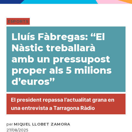
PUBLICADO
ESPORTS
EN
Lluís Fàbregas: “El
Nàstic treballarà
amb un pressupost
proper als 5 milions
d’euros”
El president repassa l’actualitat grana en
una entrevista a Tarragona Ràdio
per
MIQUEL LLOBET ZAMORA
27/08/2025